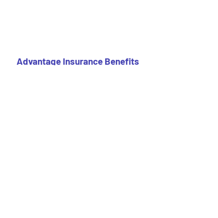
Advantage Insurance Benefits
info@advantageinsurancebenefits.
com
(206) 466-1935
¡Subscríbete a nuestro boletín de
noticias!